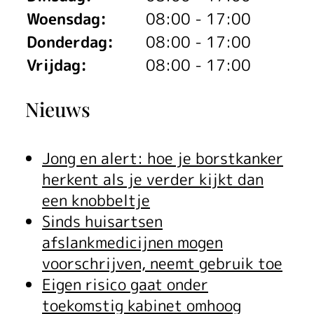
a
o
p
r
s
n
t
Woensdag:
08:00 - 17:00
t
g
z
s
t
Donderdag:
08:00 - 17:00
i
3
G
z
Vrijdag:
08:00 - 17:00
a
t
e
e
-
P
i
g
i
g
t
D
Nieuws
T
c
d
k
e
m
g
b
h
i
k
Jong en alert: hoe je borstkanker
n
e
e
i
t
herkent als je verder kijkt dan
t
i
e
p
een knobbeltje
j
h
w
n
Sinds huisartsen
r
r
a
e
afslankmedicijnen mogen
e
g
i
voorschrijven, neemt gebruik toe
f
b
e
s
Eigen risico gaat onder
n
v
b
toekomstig kabinet omhoog