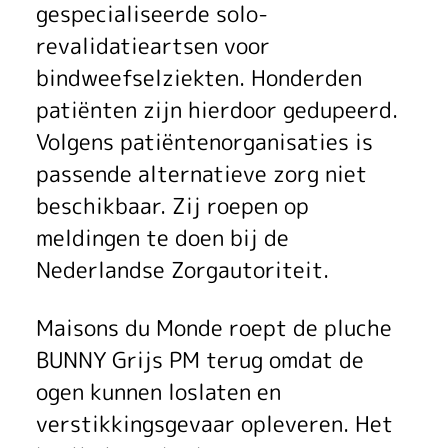
c
gespecialiseerde solo-
e
d
v
a
i
revalidatieartsen voor
r
s
e
l
j
bindweefselziekten. Honderden
t
c
r
s
patiënten zijn hierdoor gedupeerd.
n
Volgens patiëntenorganisaties is
o
o
g
j
e
passende alternatieve zorg niet
e
r
o
e
n
beschikbaar. Zij roepen op
k
o
e
meldingen te doen bij de
v
m
Nederlandse Zorgautoriteit.
o
n
d
e
o
M
m
a
t
r
g
Maisons du Monde roept de pluche
a
BUNNY Grijs PM terug omdat de
s
g
z
d
e
ogen kunnen loslaten en
i
t
e
o
e
n
verstikkingsgevaar opleveren. Het