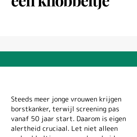
een knobbeltje
J
Steeds meer jonge vrouwen krijgen
o
borstkanker, terwijl screening pas
vanaf 50 jaar start. Daarom is eigen
n
alertheid cruciaal. Let niet alleen