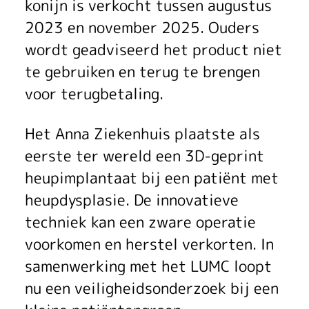
s
i
e
r
r
v
konijn is verkocht tussen augustus
o
2023 en november 2025. Ouders
g
n
g
k
o
wordt geadviseerd het product niet
n
k
v
v
i
o
te gebruiken en terug te brengen
s
a
e
a
j
voor terugbetaling.
r
d
b
r
n
k
s
W
Het Anna Ziekenhuis plaatste als
u
i
g
t
t
c
e
eerste ter wereld een 3D-geprint
M
n
heupimplantaat bij een patiënt met
e
w
d
h
r
heupdysplasie. De innovatieve
o
e
t
e
a
r
e
techniek kan een zware operatie
n
t
e
e
n
i
l
voorkomen en herstel verkorten. In
d
o
samenwerking met het LUMC loopt
n
g
e
j
d
nu een veiligheidsonderzoek bij een
e
m