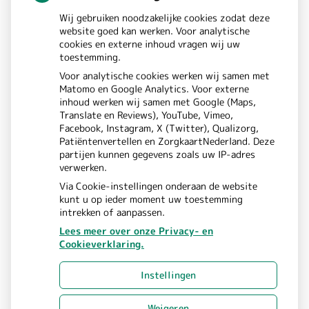
a
,
s
n
Wij gebruiken noodzakelijke cookies zodat deze
6525GW
NIJMEGEN
k
website goed kan werken. Voor analytische
e
cookies en externe inhoud vragen wij uw
t
a
toestemming.
n
Bezoek
a
Voor analytische cookies werken wij samen met
p
Matomo en Google Analytics. Voor externe
m
onze
inhoud werken wij samen met Google (Maps,
a
Translate en Reviews), YouTube, Vimeo,
o
Instagram
e
Facebook, Instagram, X (Twitter), Qualizorg,
t
Patiëntenvertellen en ZorgkaartNederland. Deze
t
pagina
partijen kunnen gegevens zoals uw IP-adres
t
verwerken.
t
h
Via Cookie-instellingen onderaan de website
kunt u op ieder moment uw toestemming
e
intrekken of aanpassen.
e
Lees meer over onze Privacy- en
b
u
Cookieverklaring.
Uw Zorg Online
Beheer
|
r
p
Instellingen
Privacy verklaring
Cookie-
|
instellingen
Voorwaarden
Weigeren