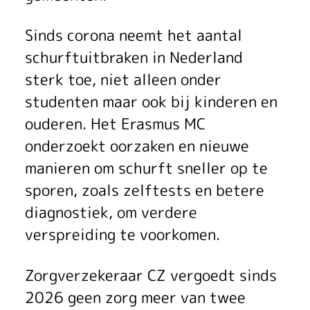
s
n
f
i
S
k
s
Sinds corona neemt het aantal
c
c
schurftuitbraken in Nederland
e
l
sterk toe, niet alleen onder
o
h
r
a
studenten maar ook bij kinderen en
g
u
h
n
ouderen. Het Erasmus MC
a
r
onderzoekt oorzaken en nieuwe
e
k
manieren om schurft sneller op te
a
f
r
m
sporen, zoals zelftests en betere
t
t
k
e
diagnostiek, om verdere
o
s
verspreiding te voorkomen.
e
d
n
i
C
n
i
Zorgverzekeraar CZ vergoedt sinds
d
n
Z
t
2026 geen zorg meer van twee