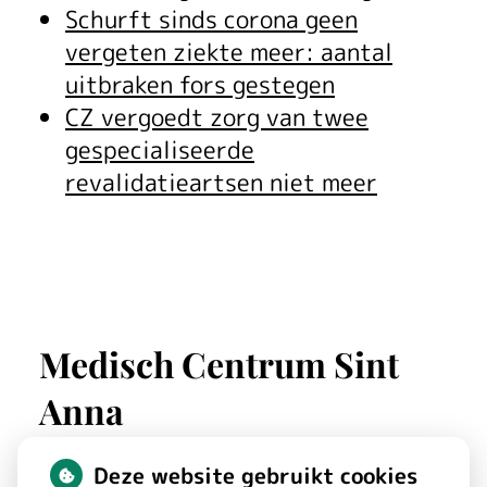
k
g
t
a
Schurft sinds corona geen
e
e
e
e
vergeten ziekte meer: aantal
l
n
n
v
uitbraken fors gestegen
h
l
g
CZ vergoedt zorg van twee
d
a
e
gespecialiseerde
e
e
m
a
revalidatieartsen niet meer
u
n
e
e
r
p
n
e
i
b
r
m
r
Medisch Centrum Sint
m
p
i
Anna
e
l
l
n
Deze website gebruikt cookies
St. Annastraat
180