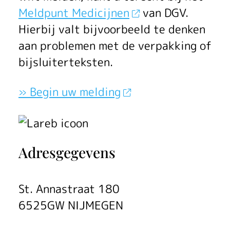
n
Meldpunt Medicijnen
van DGV.
g
Hierbij valt bijvoorbeeld te denken
aan problemen met de verpakking of
e
bijsluiterteksten.
n
» Begin uw melding
Adresgegevens
St. Annastraat 180
6525GW NIJMEGEN