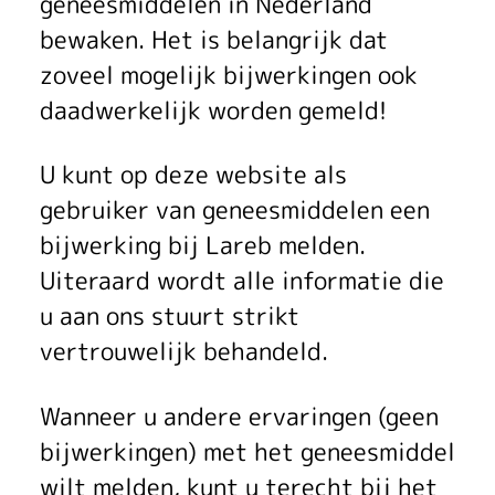
geneesmiddelen in Nederland
n
bewaken. Het is belangrijk dat
t
zoveel mogelijk bijwerkingen ook
daadwerkelijk worden gemeld!
b
i
U kunt op deze website als
gebruiker van geneesmiddelen een
j
bijwerking bij Lareb melden.
w
Uiteraard wordt alle informatie die
e
u aan ons stuurt strikt
vertrouwelijk behandeld.
r
k
Wanneer u andere ervaringen (geen
bijwerkingen) met het geneesmiddel
i
wilt melden, kunt u terecht bij het