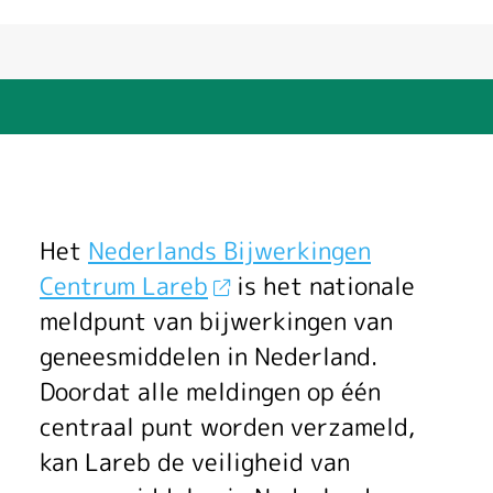
M
Het
Nederlands Bijwerkingen
e
Centrum Lareb
is het nationale
meldpunt van bijwerkingen van
l
geneesmiddelen in Nederland.
d
Doordat alle meldingen op één
p
centraal punt worden verzameld,
kan Lareb de veiligheid van
u