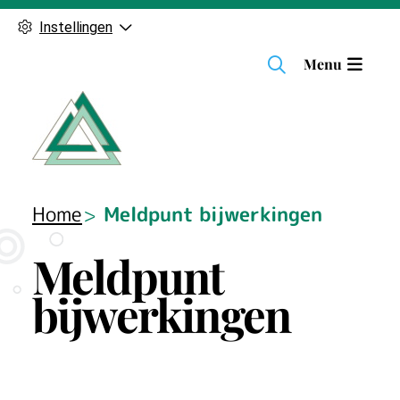
Instellingen
H
Menu
o
o
f
d
m
e
Home
Meldpunt bijwerkingen
n
u
Meldpunt
bijwerkingen