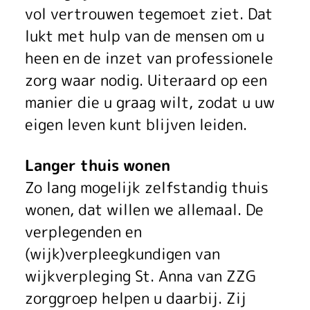
g
vol vertrouwen tegemoet ziet. Dat
lukt met hulp van de mensen om u
g
heen en de inzet van professionele
r
zorg waar nodig. Uiteraard op een
o
manier die u graag wilt, zodat u uw
eigen leven kunt blijven leiden.
e
p
Langer thuis wonen
Zo lang mogelijk zelfstandig thuis
wonen, dat willen we allemaal. De
verplegenden en
(wijk)verpleegkundigen van
wijkverpleging St. Anna van ZZG
zorggroep helpen u daarbij. Zij