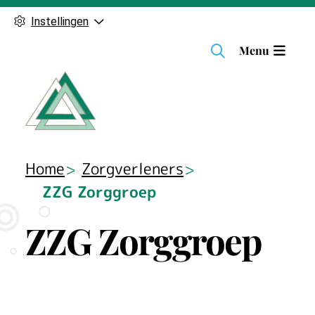
Instellingen
H
Menu
o
o
f
d
m
e
Home
Zorgverleners
n
ZZG Zorggroep
u
ZZG Zorggroep