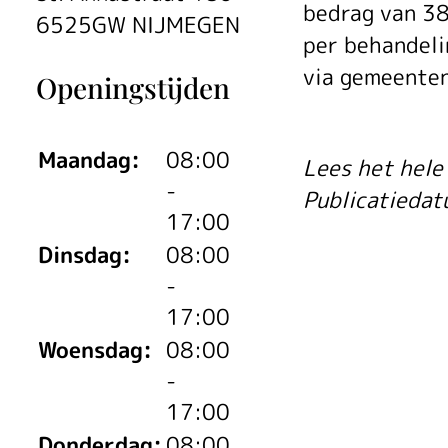
Ei
bedrag van 38
6525GW NIJMEGEN
per behandeli
ris
via gemeenten
Openingstijden
Maandag:
08:00
Lees het hele 
gaa
-
Publicatieda
17:00
Dinsdag:
08:00
on
-
17:00
Woensdag:
08:00
to
-
17:00
Donderdag:
08:00