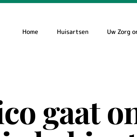
Home
Huisartsen
Uw Zorg o
ico gaat o