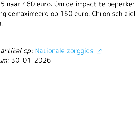
gen
5 naar 460 euro. Om de impact te beperken
ng gemaximeerd op 150 euro. Chronisch ziek
ico
.
artikel op:
Nationale zorggids
t
tum:
30-01-2026
der
ekomstig