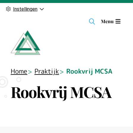
Instellingen
H
Menu
o
o
f
d
m
e
Home
Praktijk
Rookvrij MCSA
n
u
Rookvrij MCSA