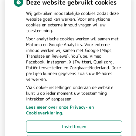
Deze website gebruikt cookies
St. Annastraat
180
Wij gebruiken noodzakelijke cookies zodat deze
6525GW
NIJMEGEN
website goed kan werken. Voor analytische
cookies en externe inhoud vragen wij uw
toestemming.
Bezoek
Voor analytische cookies werken wij samen met
Matomo en Google Analytics. Voor externe
onze
inhoud werken wij samen met Google (Maps,
Translate en Reviews), YouTube, Vimeo,
Instagram
Facebook, Instagram, X (Twitter), Qualizorg,
Patiëntenvertellen en ZorgkaartNederland. Deze
pagina
partijen kunnen gegevens zoals uw IP-adres
verwerken.
Via Cookie-instellingen onderaan de website
kunt u op ieder moment uw toestemming
intrekken of aanpassen.
Lees meer over onze Privacy- en
Cookieverklaring.
Uw Zorg Online
Beheer
|
Instellingen
Privacy verklaring
Cookie-
|