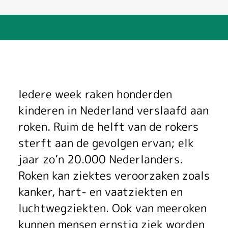
R
Iedere week raken honderden
o
kinderen in Nederland verslaafd aan
roken. Ruim de helft van de rokers
o
sterft aan de gevolgen ervan; elk
k
jaar zo’n 20.000 Nederlanders.
v
Roken kan ziektes veroorzaken zoals
kanker, hart- en vaatziekten en
r
luchtwegziekten. Ook van meeroken
i
kunnen mensen ernstig ziek worden