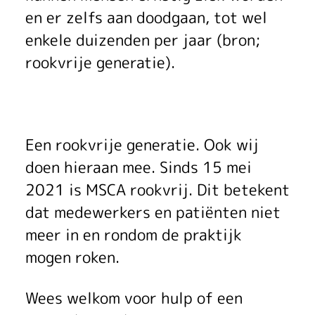
j
en er zelfs aan doodgaan, tot wel
enkele duizenden per jaar (bron;
M
rookvrije generatie).
C
S
A
Een rookvrije generatie. Ook wij
doen hieraan mee. Sinds 15 mei
2021 is MSCA rookvrij. Dit betekent
dat medewerkers en patiënten niet
meer in en rondom de praktijk
mogen roken.
Wees welkom voor hulp of een