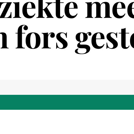
ziekte mee
 fors ges