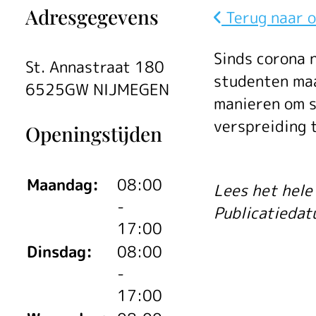
Adresgegevens
Terug naar o
Sch
Sinds corona 
St. Annastraat 180
studenten maa
6525GW NIJMEGEN
manieren om s
sin
verspreiding 
Openingstijden
Maandag:
08:00
Lees het hele 
co
-
Publicatieda
17:00
Dinsdag:
08:00
ge
-
17:00