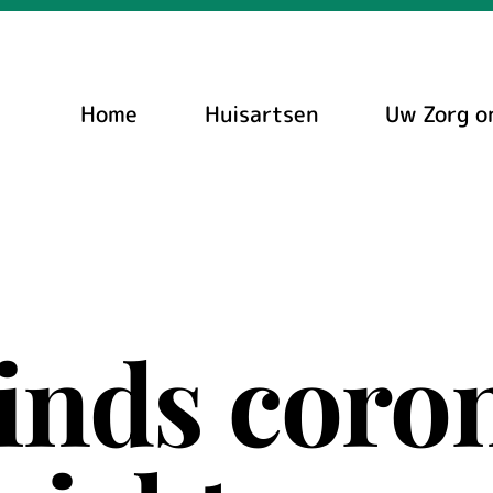
Home
Huisartsen
Uw Zorg o
sinds coro