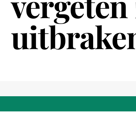
vergeten 
uitbraken