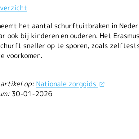
verzicht
urft
neemt het aantal schurftuitbraken in Nederl
r ook bij kinderen en ouderen. Het Erasmu
churft sneller op te sporen, zoals zelftest
ds
te voorkomen.
artikel op:
Nationale zorggids
rona
tum:
30-01-2026
en