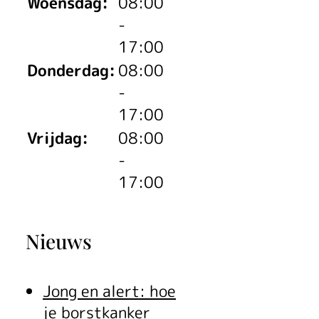
Woensdag:
08:00
ver
-
17:00
Donderdag:
08:00
zie
-
17:00
Vrijdag:
08:00
-
me
17:00
aan
Nieuws
Jong en alert: hoe
je borstkanker