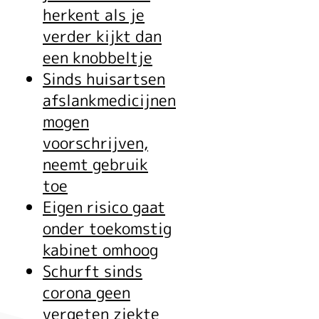
ui
herkent als je
verder kijkt dan
een knobbeltje
for
Sinds huisartsen
afslankmedicijnen
mogen
ge
voorschrijven,
neemt gebruik
toe
Eigen risico gaat
onder toekomstig
kabinet omhoog
Schurft sinds
corona geen
vergeten ziekte