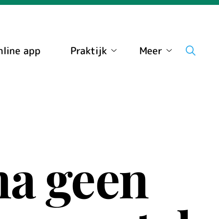
nline app
Praktijk
Meer
Praktijk
Meer
submenu
submenu
na geen