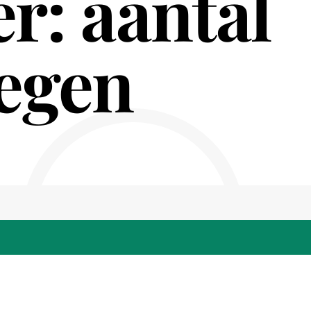
r: aantal
tegen