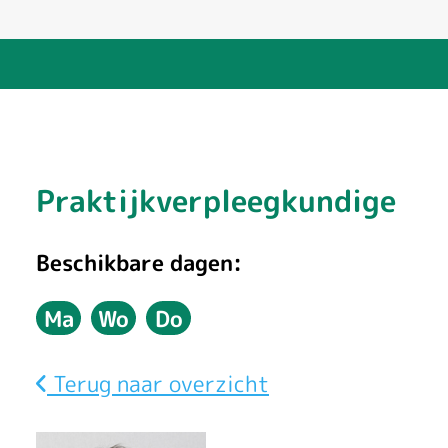
A
Praktijkverpleegkundige
n
Beschikbare dagen:
n
Ma
Wo
Do
e
Maandag
Woensdag
Donderdag
l
Terug naar overzicht
i