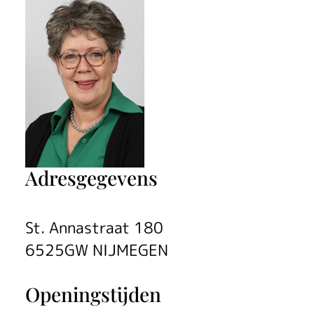
e
s
H
o
p
m
Adresgegevens
a
n
St. Annastraat 180
6525GW NIJMEGEN
Openingstijden