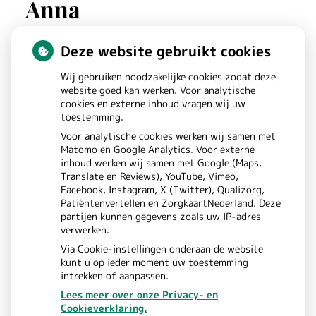
Anna
Deze website gebruikt cookies
St. Annastraat
180
Wij gebruiken noodzakelijke cookies zodat deze
6525GW
NIJMEGEN
website goed kan werken. Voor analytische
cookies en externe inhoud vragen wij uw
toestemming.
Bezoek
Voor analytische cookies werken wij samen met
Matomo en Google Analytics. Voor externe
onze
inhoud werken wij samen met Google (Maps,
Translate en Reviews), YouTube, Vimeo,
Instagram
Facebook, Instagram, X (Twitter), Qualizorg,
Patiëntenvertellen en ZorgkaartNederland. Deze
pagina
partijen kunnen gegevens zoals uw IP-adres
verwerken.
Via Cookie-instellingen onderaan de website
kunt u op ieder moment uw toestemming
intrekken of aanpassen.
Lees meer over onze Privacy- en
Cookieverklaring.
Uw Zorg Online
Beheer