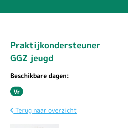
D
Praktijkondersteuner
a
GGZ jeugd
n
Beschikbare dagen:
i
Vr
e
Vrijdag
l
Terug naar overzicht
l