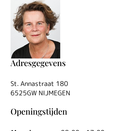
e
K
u
s
t
Adresgegevens
e
r
St. Annastraat 180
6525GW NIJMEGEN
Openingstijden