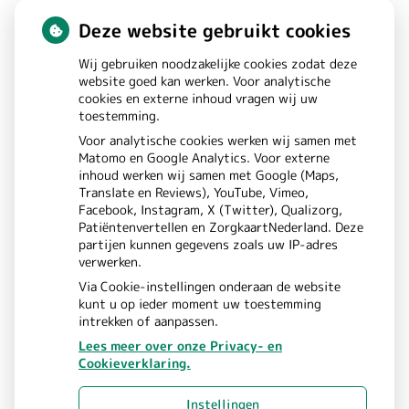
Deze website gebruikt cookies
St. Annastraat
180
Wij gebruiken noodzakelijke cookies zodat deze
6525GW
NIJMEGEN
website goed kan werken. Voor analytische
cookies en externe inhoud vragen wij uw
toestemming.
Bezoek
Voor analytische cookies werken wij samen met
Matomo en Google Analytics. Voor externe
onze
inhoud werken wij samen met Google (Maps,
Translate en Reviews), YouTube, Vimeo,
Instagram
Facebook, Instagram, X (Twitter), Qualizorg,
Patiëntenvertellen en ZorgkaartNederland. Deze
pagina
partijen kunnen gegevens zoals uw IP-adres
verwerken.
Via Cookie-instellingen onderaan de website
kunt u op ieder moment uw toestemming
intrekken of aanpassen.
Lees meer over onze Privacy- en
Cookieverklaring.
Uw Zorg Online
Beheer
|
Instellingen