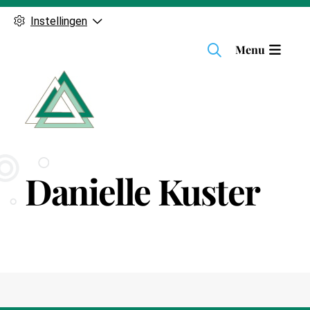
Instellingen
H
Menu
o
o
f
d
m
e
n
Danielle Kuster
u