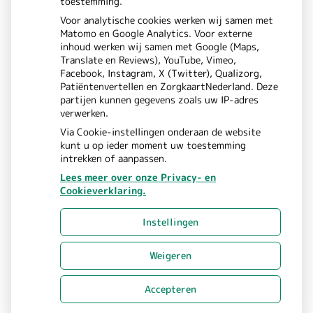
toestemming.
Bezoek
Voor analytische cookies werken wij samen met
Matomo en Google Analytics. Voor externe
onze
inhoud werken wij samen met Google (Maps,
Translate en Reviews), YouTube, Vimeo,
Instagram
Facebook, Instagram, X (Twitter), Qualizorg,
Patiëntenvertellen en ZorgkaartNederland. Deze
pagina
partijen kunnen gegevens zoals uw IP-adres
verwerken.
Via Cookie-instellingen onderaan de website
kunt u op ieder moment uw toestemming
intrekken of aanpassen.
Lees meer over onze Privacy- en
Cookieverklaring.
Uw Zorg Online
Beheer
|
Instellingen
Privacy verklaring
Cookie-
|
instellingen
Voorwaarden
Weigeren
|
Accepteren