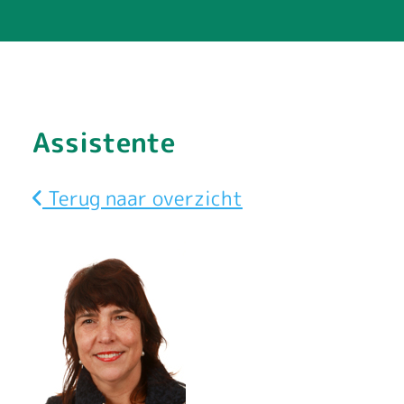
F
Assistente
r
Terug naar overzicht
a
n
c
e
s