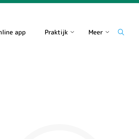
nline app
Praktijk
Meer
Praktijk
Meer
submenu
submenu