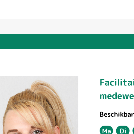
Facilit
Kelly
medewe
Beschikbar
Kaspers
Ma
Di