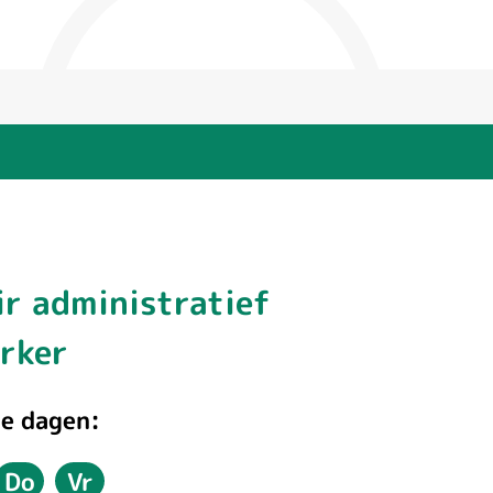
air administratief
rker
e dagen:
Do
Vr