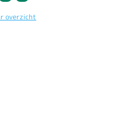
sdag
Donderdag
Vrijdag
r overzicht