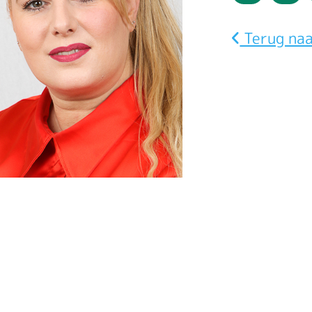
Maandag
Din
Terug naa