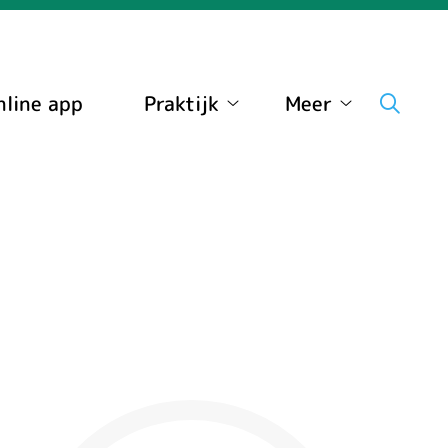
nline app
Praktijk
Meer
Praktijk
Meer
submenu
submenu