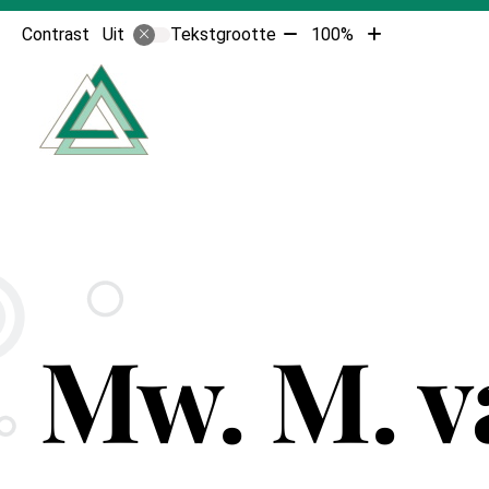
Tekst
Tekst
Contrast
Tekstgrootte
100%
Uit
verkleinen
vergroten
Hoofdmenu
met
met
10%
10%
Mw. M. v