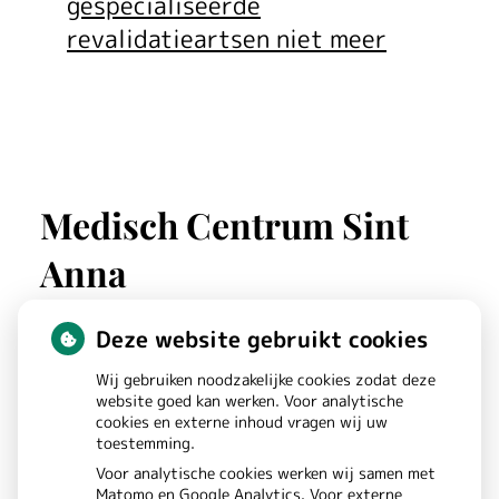
gespecialiseerde
revalidatieartsen niet meer
Medisch Centrum Sint
Anna
Deze website gebruikt cookies
St. Annastraat
180
Wij gebruiken noodzakelijke cookies zodat deze
6525GW
NIJMEGEN
website goed kan werken. Voor analytische
cookies en externe inhoud vragen wij uw
toestemming.
Bezoek
Voor analytische cookies werken wij samen met
Matomo en Google Analytics. Voor externe