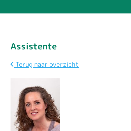
S
Assistente
a
Terug naar overzicht
n
d
r
a