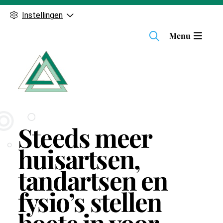
Instellingen
H
Menu
o
o
f
d
m
e
n
Steeds meer
u
huisartsen,
tandartsen en
fysio’s stellen