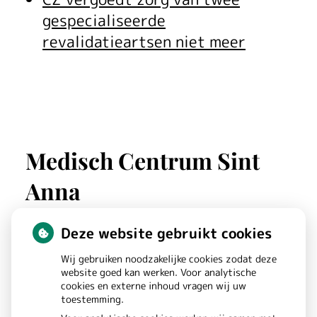
n
gespecialiseerde
f
revalidatieartsen niet meer
y
s
i
o
Medisch Centrum Sint
’
Anna
s
Deze website gebruikt cookies
s
St. Annastraat
180
Wij gebruiken noodzakelijke cookies zodat deze
6525GW
NIJMEGEN
t
website goed kan werken. Voor analytische
cookies en externe inhoud vragen wij uw
e
toestemming.