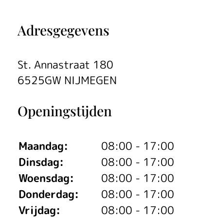
u
i
Adresgegevens
s
a
St. Annastraat 180
r
6525GW NIJMEGEN
t
Openingstijden
s
e
Maandag:
08:00 - 17:00
n
Dinsdag:
08:00 - 17:00
Woensdag:
08:00 - 17:00
,
Donderdag:
08:00 - 17:00
t
Vrijdag:
08:00 - 17:00