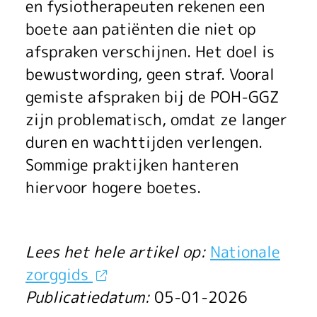
t
en fysiotherapeuten rekenen een
boete aan patiënten die niet op
e
afspraken verschijnen. Het doel is
e
bewustwording, geen straf. Vooral
d
gemiste afspraken bij de POH-GGZ
zijn problematisch, omdat ze langer
s
duren en wachttijden verlengen.
m
Sommige praktijken hanteren
e
hiervoor hogere boetes.
e
r
Lees het hele artikel op:
Nationale
zorggids
h
Publicatiedatum:
05-01-2026