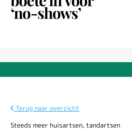
boete in voor
‘no-shows’
Terug naar overzicht
S
Steeds meer huisartsen, tandartsen