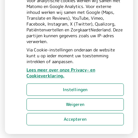
Bezoek
Voor analytische cookies werken wij samen met
l
Matomo en Google Analytics. Voor externe
onze
inhoud werken wij samen met Google (Maps,
l
Translate en Reviews), YouTube, Vimeo,
Instagram
Facebook, Instagram, X (Twitter), Qualizorg,
Patiëntenvertellen en ZorgkaartNederland. Deze
e
pagina
partijen kunnen gegevens zoals uw IP-adres
verwerken.
n
Via Cookie-instellingen onderaan de website
kunt u op ieder moment uw toestemming
b
intrekken of aanpassen.
Lees meer over onze Privacy- en
o
Cookieverklaring.
Uw Zorg Online
Beheer
|
e
Instellingen
Privacy verklaring
Cookie-
|
t
instellingen
Voorwaarden
Weigeren
|
e
Accepteren
i