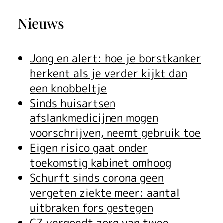
a
Nieuws
n
d
Jong en alert: hoe je borstkanker
a
herkent als je verder kijkt dan
een knobbeltje
r
Sinds huisartsen
t
afslankmedicijnen mogen
voorschrijven, neemt gebruik toe
s
Eigen risico gaat onder
e
toekomstig kabinet omhoog
Schurft sinds corona geen
n
vergeten ziekte meer: aantal
e
uitbraken fors gestegen
CZ vergoedt zorg van twee